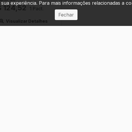
 sua experiência. Para mais informações relacionadas a co
 124,52
1 Pact.
Fechar
Visualizar Detalhes
COMPRAR
Dúvidas Comuns
Financeiro
Prazo de Entrega
Outras Dúvidas
Suporte