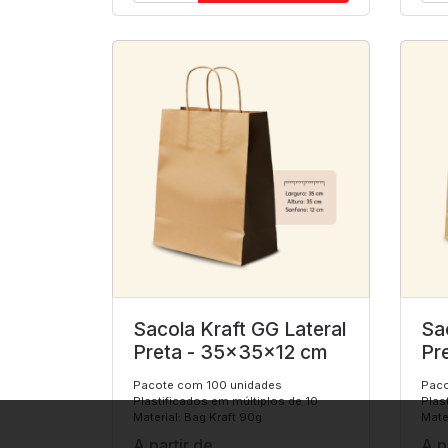
Sacola Kraft GG Lateral
Sa
Preta - 35x35x12 cm
Pr
Pacote com 100 unidades
Paco
Plastificados em múltiplos de 10
Plas
Material: Bag Kraft 90g
Mate
A partir de
A p