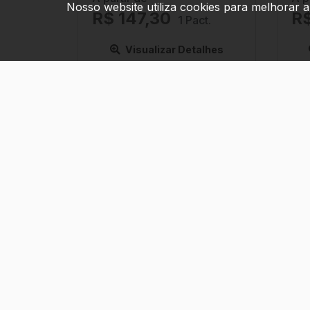
Nosso website utiliza cookies para melhorar a
R$ 147,30
R$
1 Pact.
Visualizar Detalhes
COMPRAR
Siga nossos canais oficiais:
Segunda às sexta das 08h às 18h