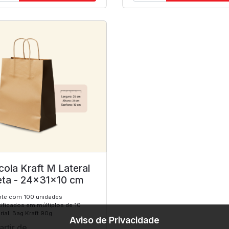
cola Kraft M Lateral
eta - 24x31x10 cm
te com 100 unidades
tificados em múltiplos de 10
rial: Bag Kraft 90g
Aviso de Privacidade
artir de