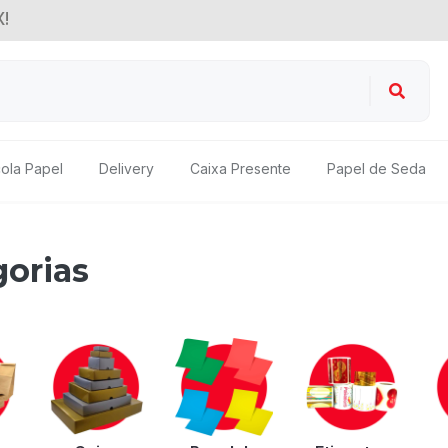
!
ola Papel
Delivery
Caixa Presente
Papel de Seda
gorias