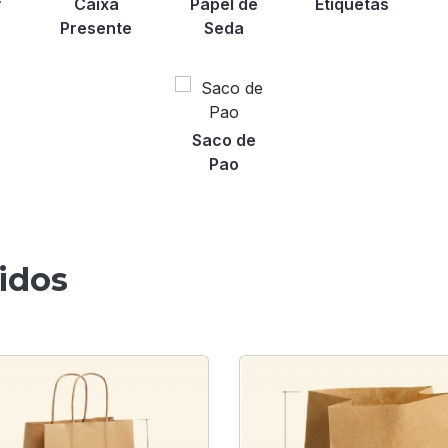
y
Caixa
Papel de
Etiquetas
Presente
Seda
Saco de
Pao
idos