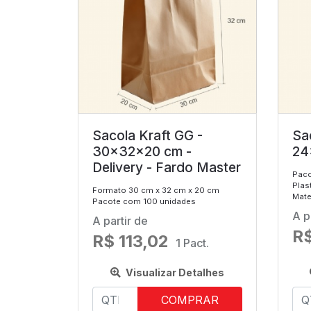
Sacola Kraft GG -
Sa
30x32x20 cm -
24
Delivery - Fardo Master
Paco
Plas
Formato 30 cm x 32 cm x 20 cm
Mater
Pacote com 100 unidades
A p
A partir de
R$
R$ 113,02
1 Pact.
Visualizar Detalhes
COMPRAR