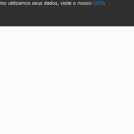
mo utilizamos seus dados, visite o nosso
LGPD
.
Institucional
Home
Contato
Como Comprar
LGPD
Nossa Históra
Reportar Problema
Formas de pagamento